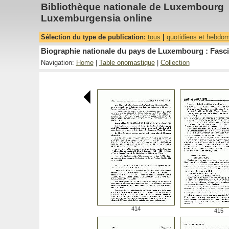
Bibliothèque nationale de Luxembourg
Luxemburgensia online
Sélection du type de publication:
tous
|
quotidiens et hebdo
Biographie nationale du pays de Luxembourg : Fasci
Navigation:
Home
|
Table onomastique
|
Collection
414
415