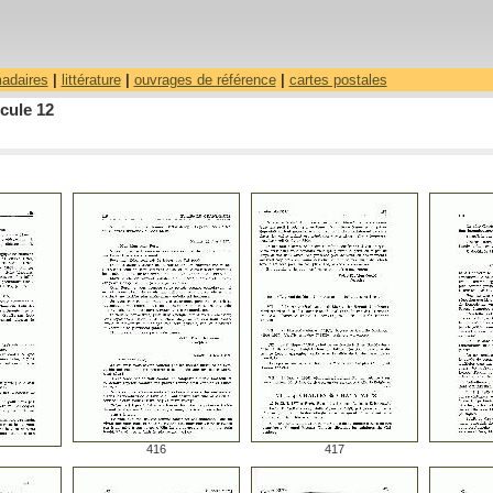
madaires
|
littérature
|
ouvrages de référence
|
cartes postales
cule 12
416
417