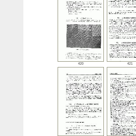
420
421