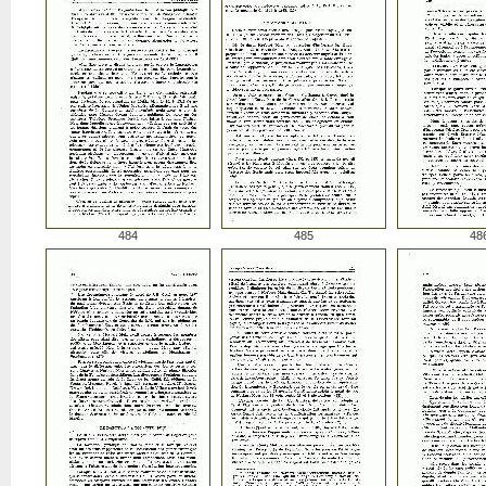
484
485
48