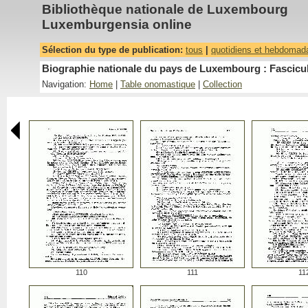
Bibliothèque nationale de Luxembourg
Luxemburgensia online
Sélection du type de publication:
tous
|
quotidiens et hebdomad
Biographie nationale du pays de Luxembourg : Fascicu
Navigation:
Home
|
Table onomastique
|
Collection
110
111
11