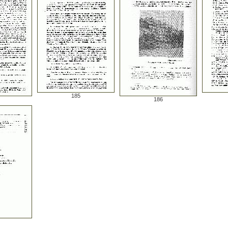
185
186