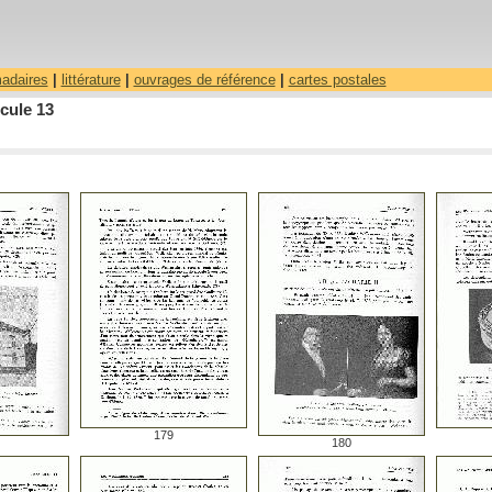
madaires
|
littérature
|
ouvrages de référence
|
cartes postales
cule 13
179
180