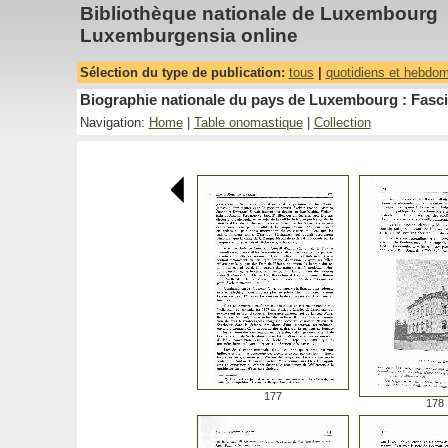
Bibliothèque nationale de Luxembourg
Luxemburgensia online
Sélection du type de publication:
tous
|
quotidiens et hebdo
Biographie nationale du pays de Luxembourg : Fasci
Navigation:
Home
|
Table onomastique
|
Collection
177
178