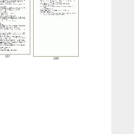
187
188