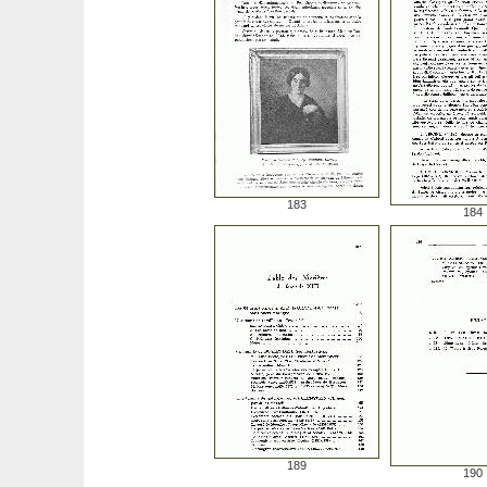
183
184
189
190