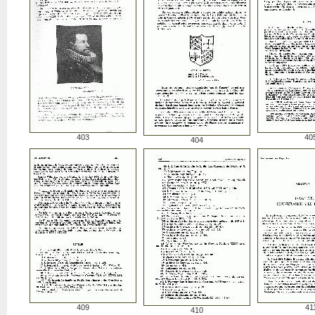
403
40
404
409
41
410