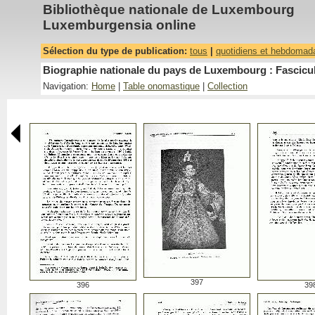
Bibliothèque nationale de Luxembourg
Luxemburgensia online
Sélection du type de publication:
tous
|
quotidiens et hebdomad
Biographie nationale du pays de Luxembourg : Fascicu
Navigation:
Home
|
Table onomastique
|
Collection
397
396
39