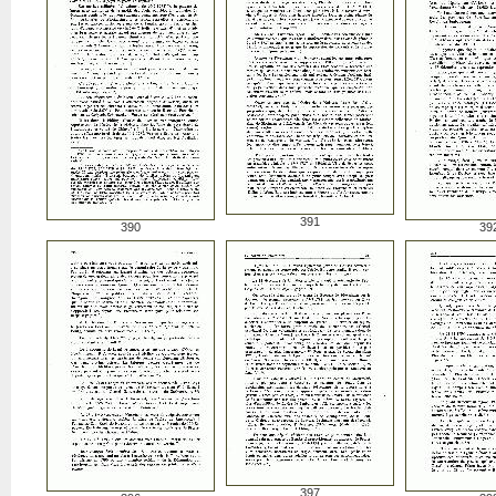
391
390
39
397