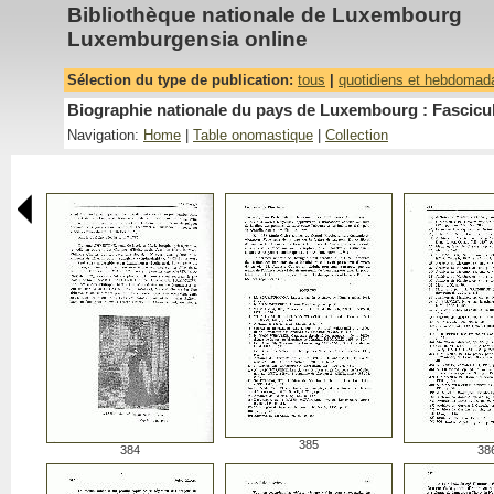
Bibliothèque nationale de Luxembourg
Luxemburgensia online
Sélection du type de publication:
tous
|
quotidiens et hebdomad
Biographie nationale du pays de Luxembourg : Fascicu
Navigation:
Home
|
Table onomastique
|
Collection
385
384
38