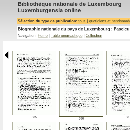
Bibliothèque nationale de Luxembourg
Luxemburgensia online
Sélection du type de publication:
tous
|
quotidiens et hebdomad
Biographie nationale du pays de Luxembourg : Fascicu
Navigation:
Home
|
Table onomastique
|
Collection
385
38
386