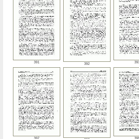
391
39
392
397
39