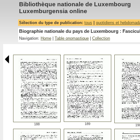
Bibliothèque nationale de Luxembourg
Luxemburgensia online
Sélection du type de publication:
tous
|
quotidiens et hebdomad
Biographie nationale du pays de Luxembourg : Fascicu
Navigation:
Home
|
Table onomastique
|
Collection
189
188
19