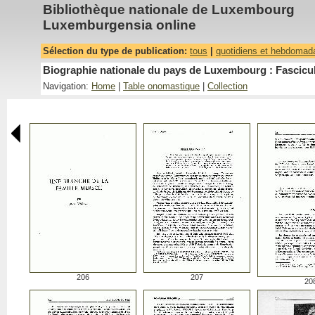
Bibliothèque nationale de Luxembourg
Luxemburgensia online
Sélection du type de publication:
tous
|
quotidiens et hebdomad
Biographie nationale du pays de Luxembourg : Fascicu
Navigation:
Home
|
Table onomastique
|
Collection
206
207
20