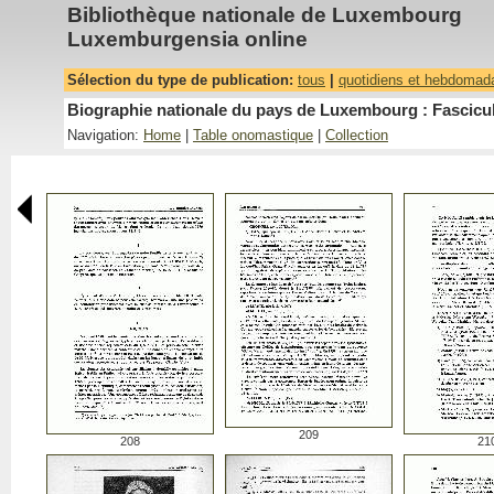
Bibliothèque nationale de Luxembourg
Luxemburgensia online
Sélection du type de publication:
tous
|
quotidiens et hebdomad
Biographie nationale du pays de Luxembourg : Fascicu
Navigation:
Home
|
Table onomastique
|
Collection
209
208
21