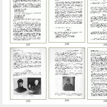
238
237
23
244
243
24