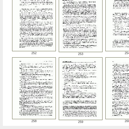
252
25
253
258
26
259