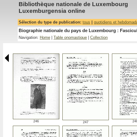
Bibliothèque nationale de Luxembourg
Luxemburgensia online
Sélection du type de publication:
tous
|
quotidiens et hebdomad
Biographie nationale du pays de Luxembourg : Fascicu
Navigation:
Home
|
Table onomastique
|
Collection
246
24
247