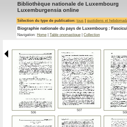
Bibliothèque nationale de Luxembourg
Luxemburgensia online
Sélection du type de publication:
tous
|
quotidiens et hebdomad
Biographie nationale du pays de Luxembourg : Fascicu
Navigation:
Home
|
Table onomastique
|
Collection
507
506
50