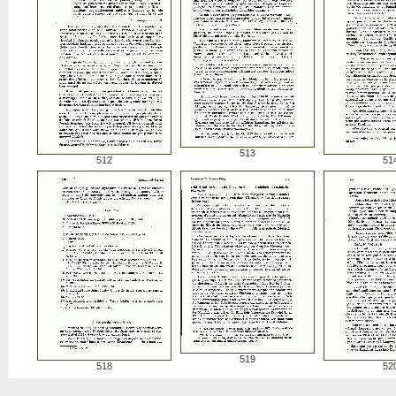
513
512
51
519
518
52