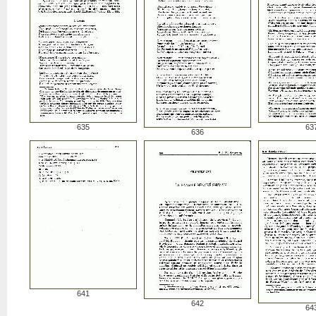
635
63
636
641
642
64