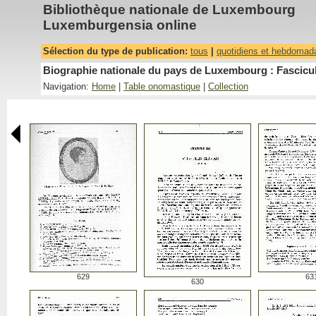
Bibliothèque nationale de Luxembourg
Luxemburgensia online
Sélection du type de publication:
tous
|
quotidiens et hebdomad
Biographie nationale du pays de Luxembourg : Fascicu
Navigation:
Home
|
Table onomastique
|
Collection
629
63
630