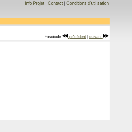
Info Projet
|
Contact
|
Conditions d'utilisation
Fascicule
précédent
|
suivant