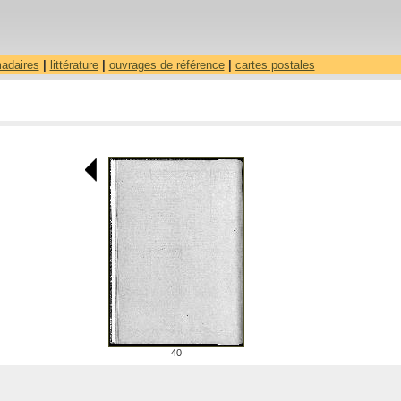
madaires
|
littérature
|
ouvrages de référence
|
cartes postales
40