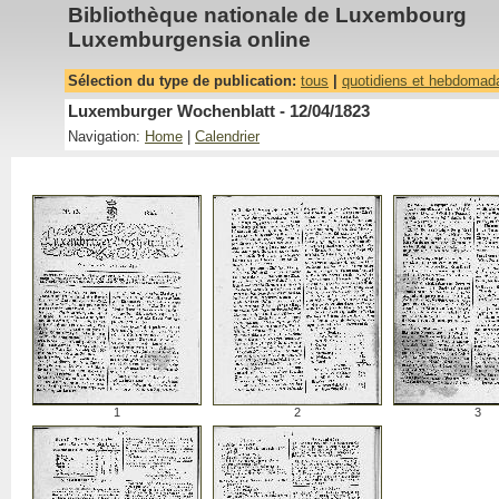
Bibliothèque nationale de Luxembourg
Luxemburgensia online
Sélection du type de publication:
tous
|
quotidiens et hebdomad
Luxemburger Wochenblatt - 12/04/1823
Navigation:
Home
|
Calendrier
1
2
3