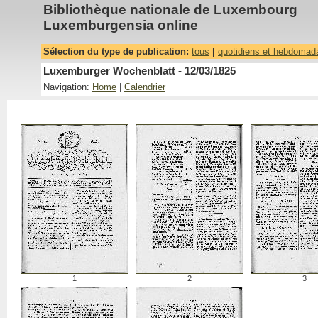
Bibliothèque nationale de Luxembourg
Luxemburgensia online
Sélection du type de publication:
tous
|
quotidiens et hebdomad
Luxemburger Wochenblatt - 12/03/1825
Navigation:
Home
|
Calendrier
1
2
3