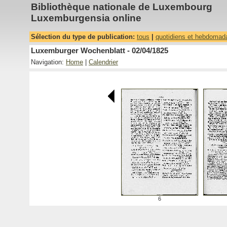
Bibliothèque nationale de Luxembourg
Luxemburgensia online
Sélection du type de publication:
tous
|
quotidiens et hebdomad
Luxemburger Wochenblatt - 02/04/1825
Navigation:
Home
|
Calendrier
6