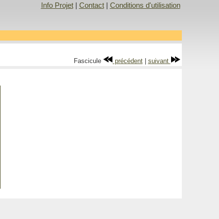
Info Projet
|
Contact
|
Conditions d'utilisation
Fascicule
précédent
|
suivant