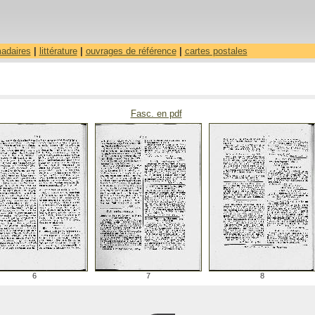
madaires
|
littérature
|
ouvrages de référence
|
cartes postales
Fasc. en pdf
6
7
8