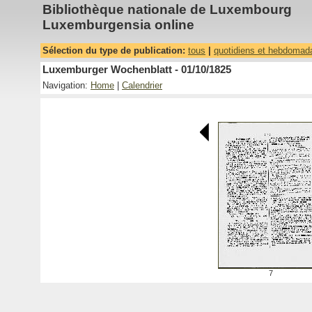
Bibliothèque nationale de Luxembourg
Luxemburgensia online
Sélection du type de publication:
tous
|
quotidiens et hebdomad
Luxemburger Wochenblatt - 01/10/1825
Navigation:
Home
|
Calendrier
7