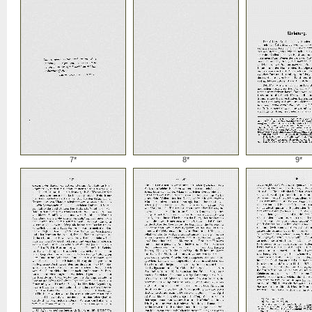
7*
8*
9*