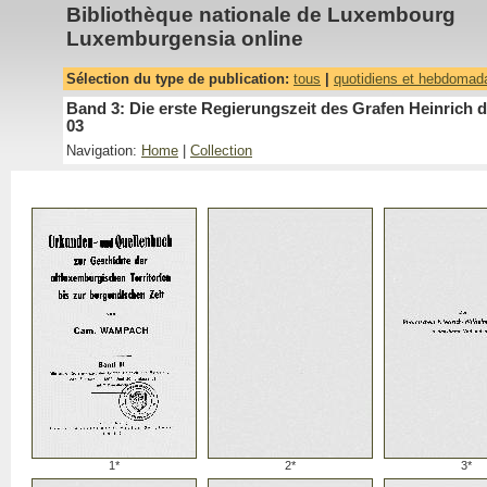
Bibliothèque nationale de Luxembourg
Luxemburgensia online
Sélection du type de publication:
tous
|
quotidiens et hebdomad
Band 3: Die erste Regierungszeit des Grafen Heinrich 
03
Navigation:
Home
|
Collection
1*
2*
3*