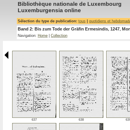
Bibliothèque nationale de Luxembourg
Luxemburgensia online
Sélection du type de publication:
tous
|
quotidiens et hebdomad
Band 2: Bis zum Tode der Gräfin Ermesindis, 1247, Mon
Navigation:
Home
|
Collection
637
638
63