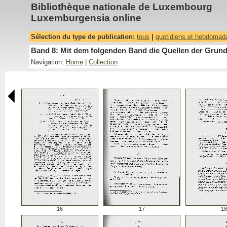
Bibliothèque nationale de Luxembourg
Luxemburgensia online
Sélection du type de publication:
tous
|
quotidiens et hebdomad
Band 8: Mit dem folgenden Band die Quellen der Grund
Navigation:
Home
|
Collection
16
17
18