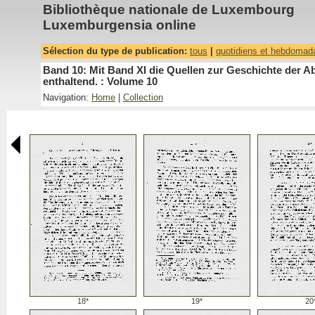
Bibliothèque nationale de Luxembourg
Luxemburgensia online
Sélection du type de publication:
tous
|
quotidiens et hebdomad
Band 10: Mit Band XI die Quellen zur Geschichte der A
enthaltend. : Volume 10
Navigation:
Home
|
Collection
18*
19*
20