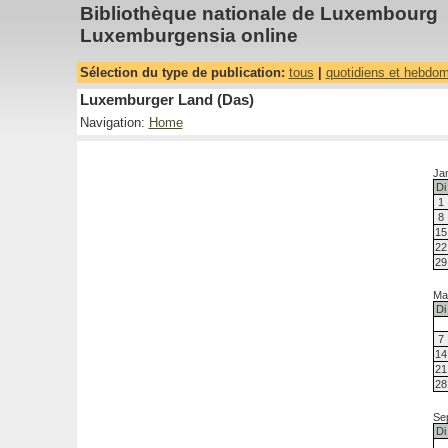
Bibliothèque nationale de Luxembourg
Luxemburgensia online
Sélection du type de publication:
tous
|
quotidiens et hebdo
Luxemburger Land (Das)
Navigation:
Home
Ja
Di
1
8
15
22
29
Ma
Di
7
14
21
28
Se
Di