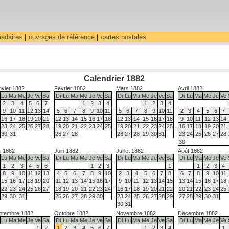
madaires
|
ouvrages de référence
|
cartes postales
Calendrier 1882
nvier 1882
Février 1882
Mars 1882
Avril 1882
Lu
Ma
Me
Je
Ve
Sa
Di
Lu
Ma
Me
Je
Ve
Sa
Di
Lu
Ma
Me
Je
Ve
Sa
Di
Lu
Ma
Me
Je
Ve
2
3
4
5
6
7
1
2
3
4
1
2
3
4
9
10
11
12
13
14
5
6
7
8
9
10
11
5
6
7
8
9
10
11
2
3
4
5
6
7
16
17
18
19
20
21
12
13
14
15
16
17
18
12
13
14
15
16
17
18
9
10
11
12
13
14
23
24
25
26
27
28
19
20
21
22
23
24
25
19
20
21
22
23
24
25
16
17
18
19
20
21
30
31
26
27
28
26
27
28
29
30
31
23
24
25
26
27
28
30
i 1882
Juin 1882
Juillet 1882
Août 1882
Lu
Ma
Me
Je
Ve
Sa
Di
Lu
Ma
Me
Je
Ve
Sa
Di
Lu
Ma
Me
Je
Ve
Sa
Di
Lu
Ma
Me
Je
Ve
1
2
3
4
5
6
1
2
3
1
1
2
3
4
8
9
10
11
12
13
4
5
6
7
8
9
10
2
3
4
5
6
7
8
6
7
8
9
10
11
15
16
17
18
19
20
11
12
13
14
15
16
17
9
10
11
12
13
14
15
13
14
15
16
17
18
22
23
24
25
26
27
18
19
20
21
22
23
24
16
17
18
19
20
21
22
20
21
22
23
24
25
29
30
31
25
26
27
28
29
30
23
24
25
26
27
28
29
27
28
29
30
31
30
31
ptembre 1882
Octobre 1882
Novembre 1882
Décembre 1882
Lu
Ma
Me
Je
Ve
Sa
Di
Lu
Ma
Me
Je
Ve
Sa
Di
Lu
Ma
Me
Je
Ve
Sa
Di
Lu
Ma
Me
Je
Ve
1
2
1
2
3
4
5
6
7
1
2
3
4
1