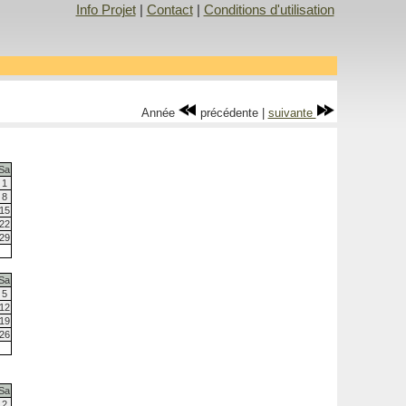
Info Projet
|
Contact
|
Conditions d'utilisation
Année
précédente |
suivante
Sa
1
8
15
22
29
Sa
5
12
19
26
Sa
2