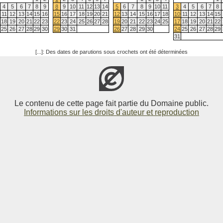
4
5
6
7
8
9
8
9
10
11
12
13
14
5
6
7
8
9
10
11
3
4
5
6
7
8
11
12
13
14
15
16
15
16
17
18
19
20
21
12
13
14
15
16
17
18
10
11
12
13
14
15
18
19
20
21
22
23
22
23
24
25
26
27
28
19
20
21
22
23
24
25
17
18
19
20
21
22
25
26
27
28
29
30
29
30
31
26
27
28
29
30
24
25
26
27
28
29
31
[...]: Des dates de parutions sous crochets ont été déterminées
Le contenu de cette page fait partie du Domaine public.
Informations sur les droits d'auteur et reproduction