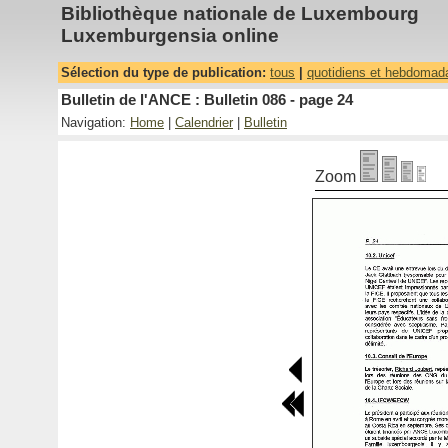
Bibliothèque nationale de Luxembourg
Luxemburgensia online
Sélection du type de publication:
tous
|
quotidiens et hebdomad
Bulletin de l'ANCE : Bulletin 086 - page 24
Navigation:
Home
|
Calendrier
|
Bulletin
Zoom