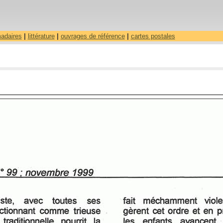
madaires
|
littérature
|
ouvrages de référence
|
cartes postales