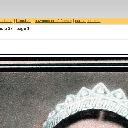
madaires
|
littérature
|
ouvrages de référence
|
cartes postales
ule 37 - page 1