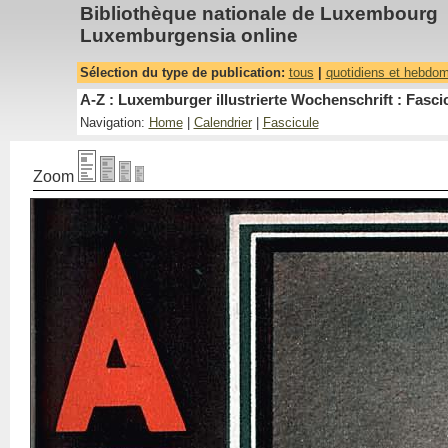
Bibliothèque nationale de Luxembourg
Luxemburgensia online
Sélection du type de publication:
tous
|
quotidiens et hebdo
A-Z : Luxemburger illustrierte Wochenschrift : Fascic
Navigation:
Home
|
Calendrier
|
Fascicule
Zoom