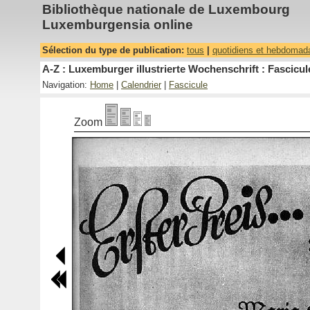
Bibliothèque nationale de Luxembourg
Luxemburgensia online
Sélection du type de publication:
tous
|
quotidiens et hebdomad
A-Z : Luxemburger illustrierte Wochenschrift : Fascicul
Navigation:
Home
|
Calendrier
|
Fascicule
Zoom