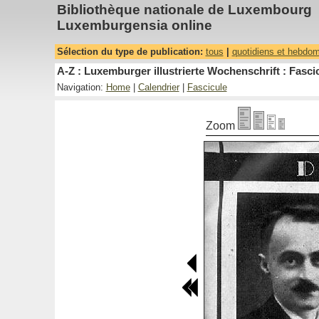
Bibliothèque nationale de Luxembourg
Luxemburgensia online
Sélection du type de publication:
tous
|
quotidiens et hebdo
A-Z : Luxemburger illustrierte Wochenschrift : Fascic
Navigation:
Home
|
Calendrier
|
Fascicule
Zoom