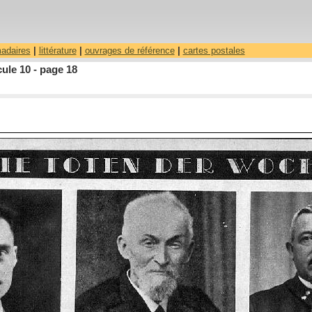
madaires
|
littérature
|
ouvrages de référence
|
cartes postales
ule 10 - page 18