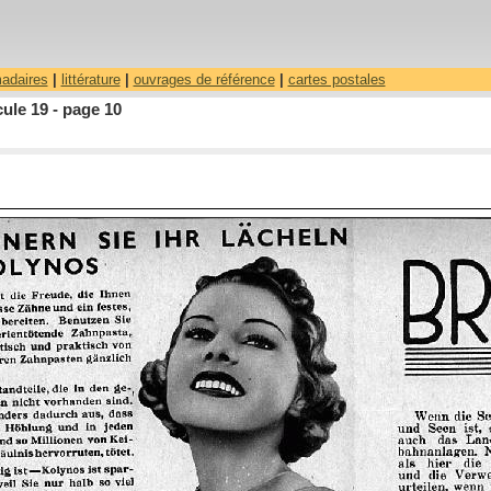
madaires
|
littérature
|
ouvrages de référence
|
cartes postales
ule 19 - page 10