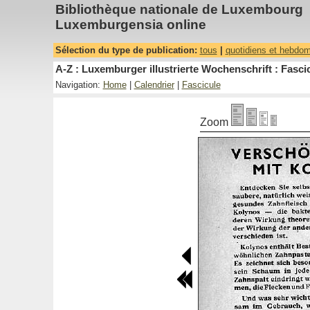
Bibliothèque nationale de Luxembourg
Luxemburgensia online
Sélection du type de publication:
tous
|
quotidiens et hebdo
A-Z : Luxemburger illustrierte Wochenschrift : Fascic
Navigation:
Home
|
Calendrier
|
Fascicule
Zoom