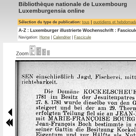
Bibliothèque nationale de Luxembourg
Luxemburgensia online
Sélection du type de publication:
tous
|
quotidiens et hebdomad
A-Z : Luxemburger illustrierte Wochenschrift : Fascicul
Navigation:
Home
|
Calendrier
|
Fascicule
Zoom