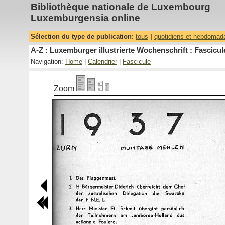
Bibliothèque nationale de Luxembourg
Luxemburgensia online
Sélection du type de publication:
tous
|
quotidiens et hebdomad
A-Z : Luxemburger illustrierte Wochenschrift : Fascicul
Navigation:
Home
|
Calendrier
|
Fascicule
Zoom