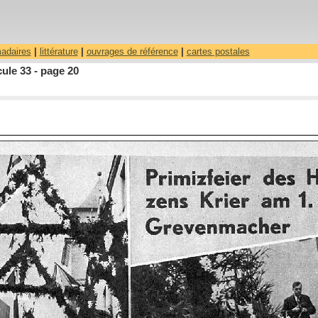
madaires
|
littérature
|
ouvrages de référence
|
cartes postales
ule 33 - page 20