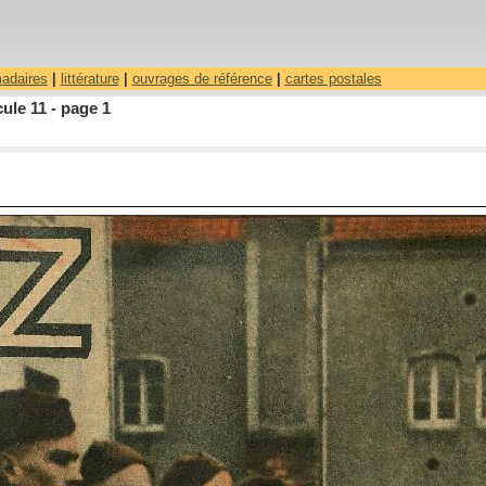
madaires
|
littérature
|
ouvrages de référence
|
cartes postales
ule 11 - page 1