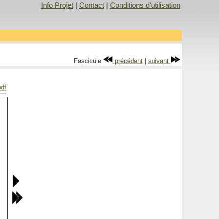
Info Projet
|
Contact
|
Conditions d'utilisation
Fascicule
précédent
|
suivant
pdf