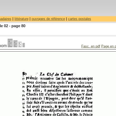
madaires
|
littérature
|
ouvrages de référence
|
cartes postales
le 02 - page 80
oom
Fasc. en pdf
Page en 