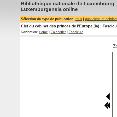
Bibliothèque nationale de Luxembourg
Luxemburgensia online
Sélection du type de publication:
tous
|
quotidiens et hebdo
Clef du cabinet des princes de l'Europe (la) : Fascicu
Navigation:
Home
|
Calendrier
|
Fascicule
Z