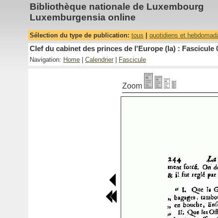
Bibliothèque nationale de Luxembourg
Luxemburgensia online
Sélection du type de publication:
tous
|
quotidiens et hebdomad
Clef du cabinet des princes de l'Europe (la) : Fascicule 
Navigation:
Home
|
Calendrier
|
Fascicule
Zoom