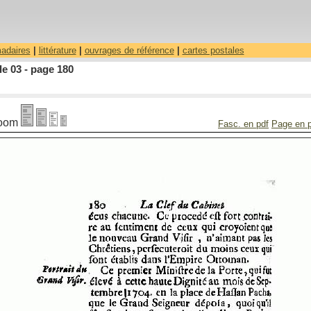
madaires
|
littérature
|
ouvrages de référence
|
cartes postales
le 03 - page 180
oom
Fasc. en pdf
Page en 