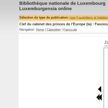
Bibliothèque nationale de Luxembourg
Luxemburgensia online
Sélection du type de publication:
tous
|
quotidiens et hebdo
Clef du cabinet des princes de l'Europe (la) : Fascicu
Navigation:
Home
|
Calendrier
|
Fascicule
Z