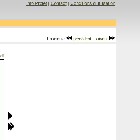
Info Projet
|
Contact
|
Conditions d'utilisation
Fascicule
précédent
|
suivant
pdf