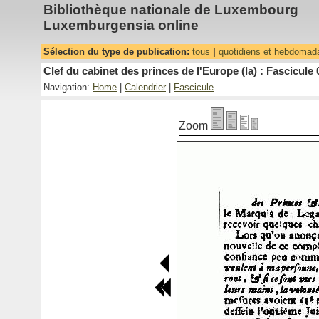
Bibliothèque nationale de Luxembourg
Luxemburgensia online
Sélection du type de publication:
tous
|
quotidiens et hebdomad
Clef du cabinet des princes de l'Europe (la) : Fascicule 
Navigation:
Home
|
Calendrier
|
Fascicule
Zoom