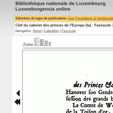
Bibliothèque nationale de Luxembourg
Luxemburgensia online
Sélection du type de publication:
tous
|
quotidiens et hebdomad
Clef du cabinet des princes de l'Europe (la) : Fascicule 
Navigation:
Home
|
Calendrier
|
Fascicule
Zoom