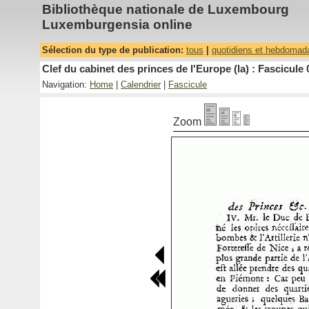
Bibliothèque nationale de Luxembourg
Luxemburgensia online
Sélection du type de publication:
tous
|
quotidiens et hebdomad
Clef du cabinet des princes de l'Europe (la) : Fascicule 
Navigation:
Home
|
Calendrier
|
Fascicule
Zoom