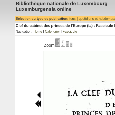
Bibliothèque nationale de Luxembourg
Luxemburgensia online
Sélection du type de publication:
tous
|
quotidiens et hebdomad
Clef du cabinet des princes de l'Europe (la) : Fascicule 
Navigation:
Home
|
Calendrier
|
Fascicule
Zoom