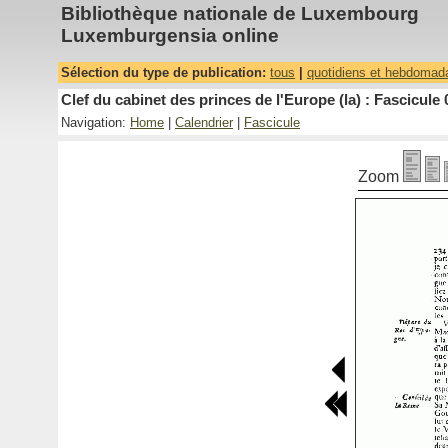
Bibliothèque nationale de Luxembourg
Luxemburgensia online
Sélection du type de publication:
tous
|
quotidiens et hebdomad
Clef du cabinet des princes de l'Europe (la) : Fascicule 
Navigation:
Home
|
Calendrier
|
Fascicule
Zoom