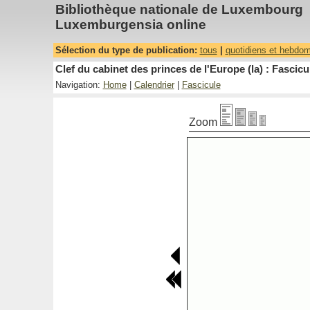
Bibliothèque nationale de Luxembourg
Luxemburgensia online
Sélection du type de publication:
tous
|
quotidiens et hebdo
Clef du cabinet des princes de l'Europe (la) : Fascicu
Navigation:
Home
|
Calendrier
|
Fascicule
Zoom