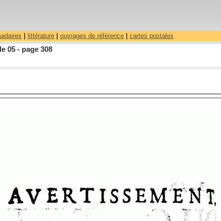
madaires
|
littérature
|
ouvrages de référence
|
cartes postales
le 05 - page 308