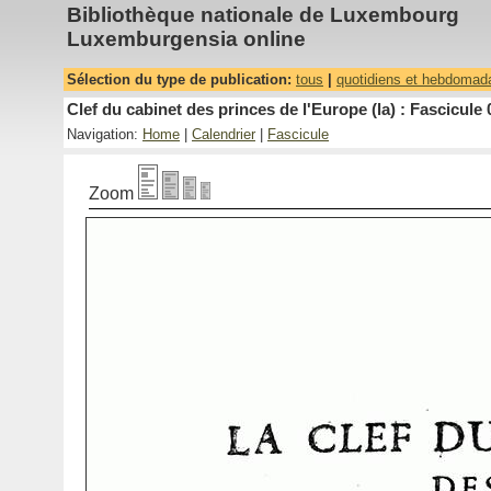
Bibliothèque nationale de Luxembourg
Luxemburgensia online
Sélection du type de publication:
tous
|
quotidiens et hebdomad
Clef du cabinet des princes de l'Europe (la) : Fascicule 
Navigation:
Home
|
Calendrier
|
Fascicule
Zoom