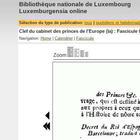
Bibliothèque nationale de Luxembourg
Luxemburgensia online
Sélection du type de publication:
tous
|
quotidiens et hebdomad
Clef du cabinet des princes de l'Europe (la) : Fascicule 
Navigation:
Home
|
Calendrier
|
Fascicule
Zoom