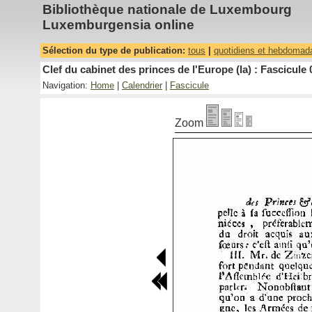
Bibliothèque nationale de Luxembourg
Luxemburgensia online
Sélection du type de publication:
tous
|
quotidiens et hebdomad
Clef du cabinet des princes de l'Europe (la) : Fascicule 
Navigation:
Home
|
Calendrier
|
Fascicule
Zoom