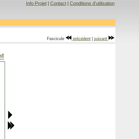
Info Projet
|
Contact
|
Conditions d'utilisation
Fascicule
précédent
|
suivant
pdf