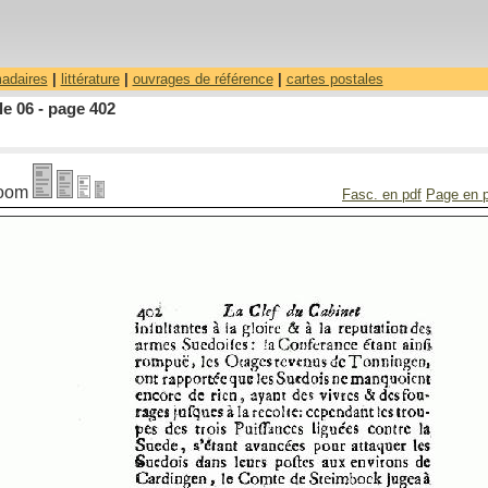
madaires
|
littérature
|
ouvrages de référence
|
cartes postales
le 06 - page 402
oom
Fasc. en pdf
Page en 