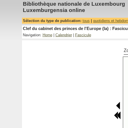
Bibliothèque nationale de Luxembourg
Luxemburgensia online
Sélection du type de publication:
tous
|
quotidiens et hebdo
Clef du cabinet des princes de l'Europe (la) : Fascicu
Navigation:
Home
|
Calendrier
|
Fascicule
Z