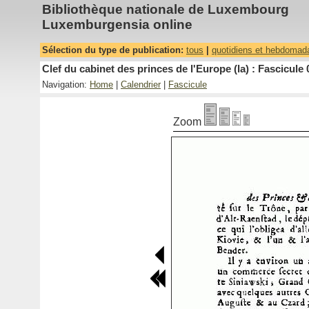
Bibliothèque nationale de Luxembourg
Luxemburgensia online
Sélection du type de publication:
tous
|
quotidiens et hebdomad
Clef du cabinet des princes de l'Europe (la) : Fascicule 
Navigation:
Home
|
Calendrier
|
Fascicule
Zoom