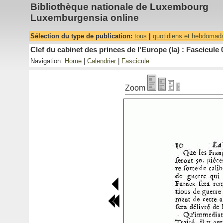
Bibliothèque nationale de Luxembourg
Luxemburgensia online
Sélection du type de publication:
tous
|
quotidiens et hebdomad
Clef du cabinet des princes de l'Europe (la) : Fascicule 
Navigation:
Home
|
Calendrier
|
Fascicule
Zoom